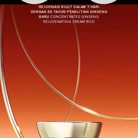
E
REJUVINASI KULIT DALAM 7 HARI
DENGAN 60 TAHUN PENELITIAN GINSENG
D
BARU
CONCENTRATED GINSENG
G
REJUVENATING CREAM RICH
I
N
S
E
N
G
R
E
J
U
V
E
N
A