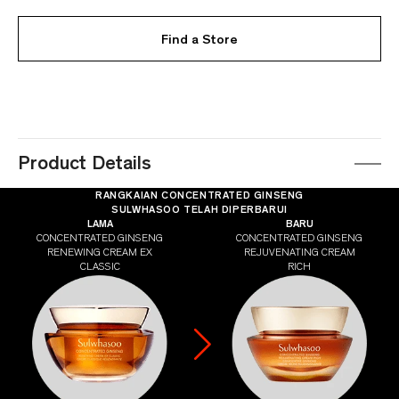
Find a Store
Product Details
C
RANGKAIAN CONCENTRATED GINSENG
SULWHASOO TELAH DIPERBARUI
O
LAMA
BARU
N
CONCENTRATED GINSENG
CONCENTRATED GINSENG
RENEWING CREAM EX
REJUVENATING CREAM
C
CLASSIC
RICH
E
N
T
R
A
T