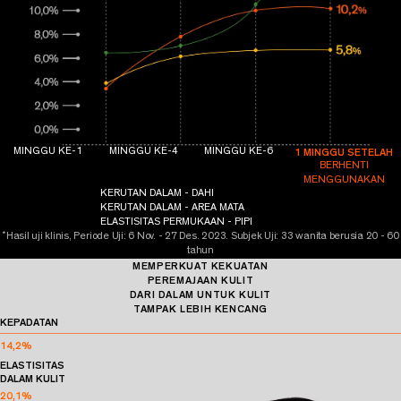
1 MINGGU SETELAH
MINGGU KE-1
MINGGU KE-4
MINGGU KE-6
BERHENTI
MENGGUNAKAN
KERUTAN DALAM - DAHI
KERUTAN DALAM - AREA MATA
ELASTISITAS PERMUKAAN - PIPI
*
Hasil uji klinis, Periode Uji: 6 Nov. - 27 Des. 2023.
Subjek Uji: 33 wanita berusia 20 - 60
tahun
MEMPERKUAT KEKUATAN
PEREMAJAAN KULIT
DARI DALAM UNTUK KULIT
TAMPAK LEBIH KENCANG
KEPADATAN
14,2
%
ELASTISITAS
DALAM KULIT
20,1
%