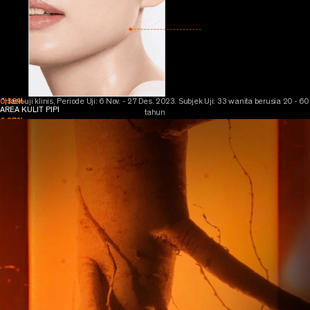
*
0,38
%
Hasil uji klinis, Periode Uji: 6 Nov. - 27 Des. 2023.
Subjek Uji: 33 wanita berusia 20 - 60
AREA KULIT PIPI
tahun
0,27
%
AREA KULIT RAHANG