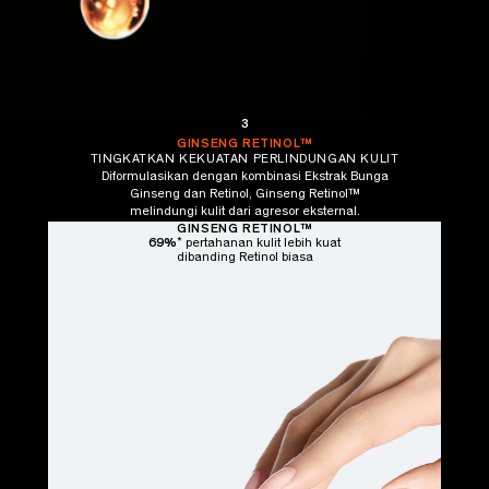
3
BARU
GINSENG RETINOL™
Hexapeptide-9
TINGKATKAN KEKUATAN PERLINDUNGAN KULIT
Acetyl Hexapeptide-8
Diformulasikan dengan kombinasi Ekstrak Bunga
Ginseng Peptide
Ginseng dan Retinol, Ginseng Retinol™
BARU
melindungi kulit dari agresor eksternal.
Acetyl Tetrapeptide-11
GINSENG RETINOL™
*
69
%
Acetyl Octapeptide-3
pertahanan kulit lebih kuat
dibanding Retinol biasa
Acetyl Heptapeptide-4