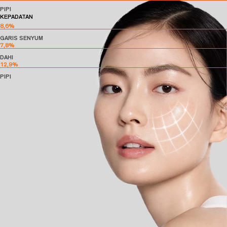
PIPI
KEPADATAN
8,6
%
GARIS SENYUM
7,8
%
DAHI
12,9
%
PIPI