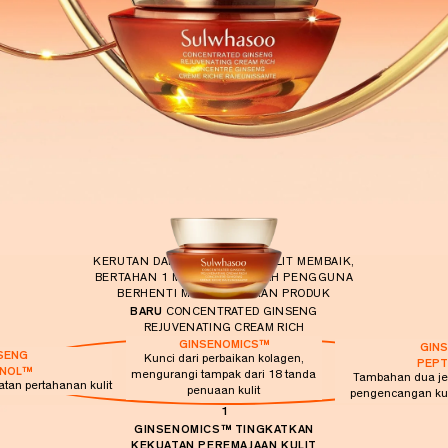
T
I
N
G
C
R
E
A
M
R
I
KERUTAN DAN KETAHANAN KULIT
MEMBAIK,
C
BERTAHAN 1 MINGGU
SETELAH PENGGUNA
H
BERHENTI MENGGUNAKAN PRODUK
BARU
CONCENTRATED GINSENG
I
REJUVENATING CREAM RICH
GINSENOMICS™
N
GIN
SENG
Kunci dari perbaikan kolagen,
PEPT
T
INOL™
mengurangi tampak dari 18 tanda
Tambahan dua jen
tan pertahanan kulit
penuaan kulit
R
pengencangan kul
1
O
GINSENOMICS™ TINGKATKAN
KEKUATAN PEREMAJAAN KULIT