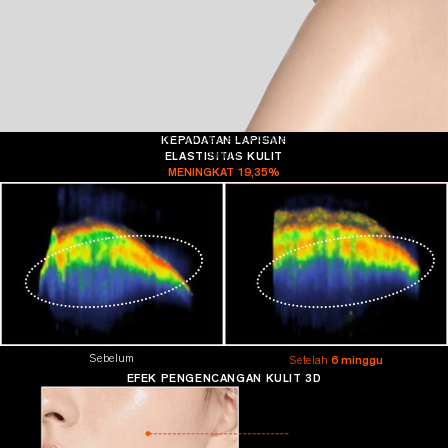
*
KEPADATAN LAPISAN
Hasil uji klinis, Periode Uji: 6 Nov. - 27 Des. 2023.
Subjek Uji: 33 wanita berusia 20 - 60
ELASTISITAS KULIT
tahun
MENINGKAT 19,35
%
6 minggu
Sebelum
Setelah
EFEK PENGENCANGAN
KULIT 3D