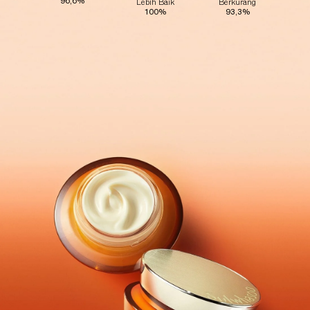
96,6
%
Lebih Baik
Berkurang
100
%
93,3
%