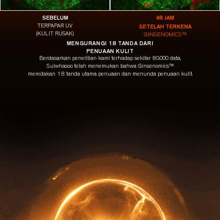
SEBELUM
48 JAM
SETELAH TERKENA
TERPAPAR UV
(KULIT RUSAK)
GINSENOMICS™
MENGURANGI 18 TANDA DARI
PENUAAN KULIT
Berdasarkan penelitian kami terhadap sekitar 80.000 data,
Sulwhasoo telah menemukan bahwa Ginsenomics™
meredakan 18 tanda utama penuaan dan
menunda penuaan kulit.