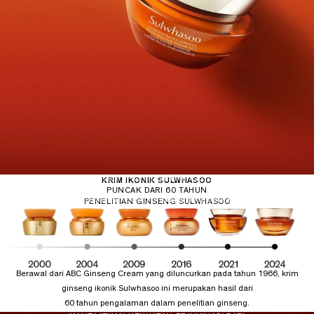
*
KRIM IKONIK SULWHASOO
Berdasarkan penjualan kumulatif di Korea
dari tahun 2015 sampai Q1 2024 (Beauté
Research)
PUNCAK DARI 60 TAHUN
**
Hasil survei kepuasan konsumen setelah
6 minggu penggunaan
PENELITIAN GINSENG SULWHASOO
Berawal dari ABC Ginseng Cream yang diluncurkan pada tahun 1966, krim
ginseng ikonik Sulwhasoo ini merupakan hasil dari
60 tahun pengalaman dalam penelitian ginseng.