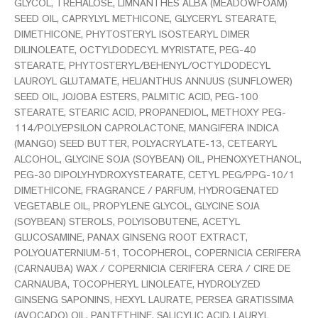
GLYCOL, TREHALOSE, LIMNANTHES ALBA (MEADOWFOAM)
SEED OIL, CAPRYLYL METHICONE, GLYCERYL STEARATE,
DIMETHICONE, PHYTOSTERYL ISOSTEARYL DIMER
DILINOLEATE, OCTYLDODECYL MYRISTATE, PEG-40
STEARATE, PHYTOSTERYL/BEHENYL/OCTYLDODECYL
LAUROYL GLUTAMATE, HELIANTHUS ANNUUS (SUNFLOWER)
SEED OIL, JOJOBA ESTERS, PALMITIC ACID, PEG-100
STEARATE, STEARIC ACID, PROPANEDIOL, METHOXY PEG-
114/POLYEPSILON CAPROLACTONE, MANGIFERA INDICA
(MANGO) SEED BUTTER, POLYACRYLATE-13, CETEARYL
ALCOHOL, GLYCINE SOJA (SOYBEAN) OIL, PHENOXYETHANOL,
PEG-30 DIPOLYHYDROXYSTEARATE, CETYL PEG/PPG-10/1
DIMETHICONE, FRAGRANCE / PARFUM, HYDROGENATED
VEGETABLE OIL, PROPYLENE GLYCOL, GLYCINE SOJA
(SOYBEAN) STEROLS, POLYISOBUTENE, ACETYL
GLUCOSAMINE, PANAX GINSENG ROOT EXTRACT,
POLYQUATERNIUM-51, TOCOPHEROL, COPERNICIA CERIFERA
(CARNAUBA) WAX / COPERNICIA CERIFERA CERA / CIRE DE
CARNAUBA, TOCOPHERYL LINOLEATE, HYDROLYZED
GINSENG SAPONINS, HEXYL LAURATE, PERSEA GRATISSIMA
(AVOCADO) OIL, PANTETHINE, SALICYLIC ACID, LAURYL